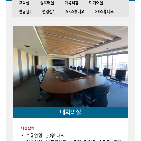
교육실
플로터실
다목적홀
미디어실
편집실2
편집실1
AR스튜디오
XR스튜디오
회의실3
회의실2
회의실1
대회의실
대회의실
시설설명:
• 수용인원 : 20명 내외