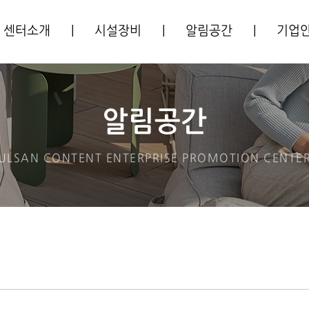
센터소개
|
시설장비
|
알림공간
|
기업
센터소개
시설안내
공지사항
입주기
주요사업
장비안내
사업공고
알림공간
CI소개
프로그램안내
ULSAN CONTENT ENTERPRISE
PROMOTION CENTE
오시는길
입주안내