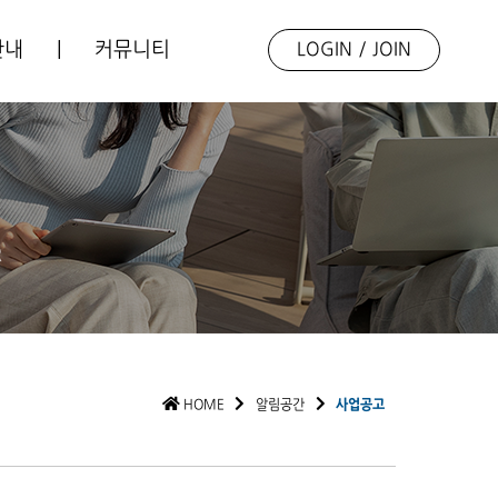
안내
|
커뮤니티
LOGIN
/
JOIN
업소개
언론보도
동향자료
포토갤러리
R
Q&A
HOME
알림공간
사업공고