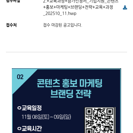
첨부파일
2.+교육과정+참가신청서_기업지원_콘텐츠
+홍보+마케팅+브랜딩+전략+교육+과정
_202510_11.hwp
접수처
접수 마감된 공고입니다.