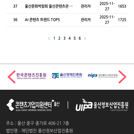
2025-11-
37
울산문화박람회 울산콘텐츠관 운
관리자
1653
27
영
2025-11-
36
AI 콘텐츠 트렌드 TOP5
관리자
1725
27
1
2
3
4
5
6
주소 : 울산 중구 종가로 406-21 7층
법인명 : 재단법인 울산정보산업진흥원