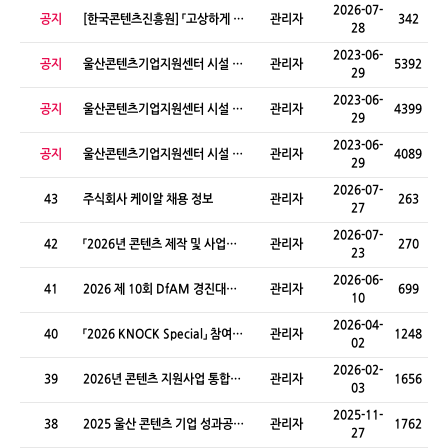
2026-07-
공지
[한국콘텐츠진흥원] 「고상하게 일
관리자
342
28
하는 10가지 약속 만들기」 공모전
2023-06-
공지
울산콘텐츠기업지원센터 시설 사
관리자
5392
29
용 매뉴얼(다목적홀)
2023-06-
공지
울산콘텐츠기업지원센터 시설 사
관리자
4399
29
용 매뉴얼(미디어실)
2023-06-
공지
울산콘텐츠기업지원센터 시설 사
관리자
4089
29
용 매뉴얼(XR, AR스튜디오)
2026-07-
43
주식회사 케이알 채용 정보
관리자
263
27
2026-07-
42
「2026년 콘텐츠 제작 및 사업화
관리자
270
23
지원사업(추경)」선정결과 공고
2026-06-
41
2026 제 10회 DfAM 경진대회
관리자
699
10
참가 모집
2026-04-
40
「2026 KNOCK Special」 참여기
관리자
1248
02
업 모집
2026-02-
39
2026년 콘텐츠 지원사업 통합설
관리자
1656
03
명회
2025-11-
38
2025 울산 콘텐츠 기업 성과공유
관리자
1762
27
회 - 네트워킹 데이